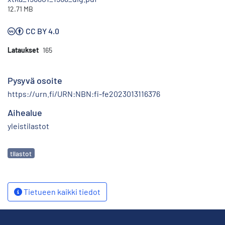
12.71 MB
CC BY 4.0
Lataukset
165
Pysyvä osoite
https://urn.fi/URN:NBN:fi-fe2023013116376
Aihealue
yleistilastot
Avainsanat
tilastot
Tietueen kaikki tiedot