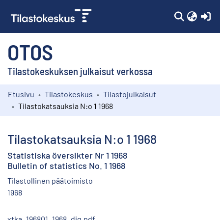
(c
OTOS
Tilastokeskuksen julkaisut verkossa
Etusivu
Tilastokeskus
Tilastojulkaisut
Kokoelmat
Tilastokatsauksia N:o 1 1968
Selaa
Tilastokatsauksia N:o 1 1968
Statistiska översikter Nr 1 1968
Bulletin of statistics No. 1 1968
Tilastollinen päätoimisto
1968
xtka_196801_1968_dig.pdf