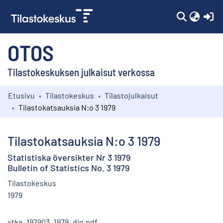
(c
OTOS
Tilastokeskuksen julkaisut verkossa
Etusivu
Tilastokeskus
Tilastojulkaisut
Kokoelmat
Tilastokatsauksia N:o 3 1979
Selaa
Tilastokatsauksia N:o 3 1979
Statistiska översikter Nr 3 1979
Bulletin of Statistics No. 3 1979
Tilastokeskus
1979
xtka_197903_1979_dig.pdf