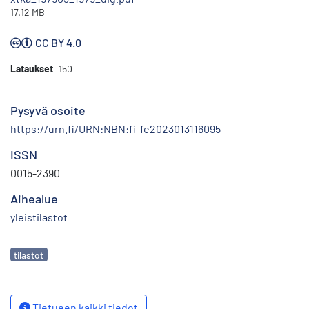
17.12 MB
CC BY 4.0
Lataukset
150
Pysyvä osoite
https://urn.fi/URN:NBN:fi-fe2023013116095
ISSN
0015-2390
Aihealue
yleistilastot
Avainsanat
tilastot
Tietueen kaikki tiedot