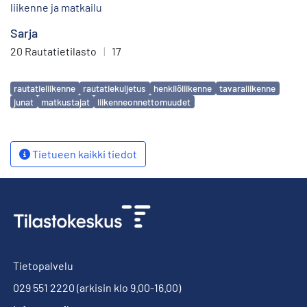
liikenne ja matkailu
Sarja
20 Rautatietilasto
|
17
Avainsanat
rautatieliikenne
rautatiekuljetus
henkilöliikenne
tavaraliikenne
junat
matkustajat
liikenneonnettomuudet
Tietueen kaikki tiedot
Tietopalvelu
029 551 2220
(arkisin klo 9.00-16.00)