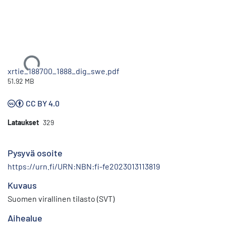
Ladataan...
xrtie_188700_1888_dig_swe.pdf
51.92 MB
CC BY 4.0
Lataukset
329
Pysyvä osoite
https://urn.fi/URN:NBN:fi-fe2023013113819
Kuvaus
Suomen virallinen tilasto (SVT)
Aihealue