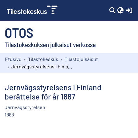
(c
OTOS
Tilastokeskuksen julkaisut verkossa
Etusivu
Tilastokeskus
Tilastojulkaisut
Kokoelmat
Jernvägsstyrelsens i Finland berättelse för år 1887
Selaa
Jernvägsstyrelsens i Finland
berättelse för år 1887
Jernvägsstyrelsen
1888