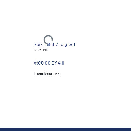
Ladataan...
xoik_1988_3_dig.pdf
2.25 MB
CC BY 4.0
Lataukset
159