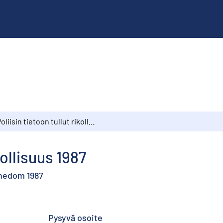
Poliisin tietoon tullut rikollisuus 1987
kollisuus 1987
nnedom 1987
Pysyvä osoite