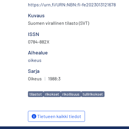
https://urn.fi/URN:NBN:fi-fe2023013121678
Kuvaus
Suomen virallinen tilasto (SVT)
ISSN
0784-882X
Aihealue
oikeus
Sarja
Oikeus
|
1988:3
Avainsanat
tilastot
rikokset
rikollisuus
tullirikokset
Tietueen kaikki tiedot