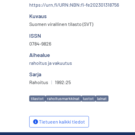
https://urn.fi/URN:NBN:fi-fe202301318756
Kuvaus
Suomen virallinen tilasto (SVT)
ISSN
0784-9826
Aihealue
rahoitus ja vakuutus
Sarja
Rahoitus
|
1992:25
Avainsanat
tilastot
rahoitusmarkkinat
luotot
lainat
Tietueen kaikki tiedot