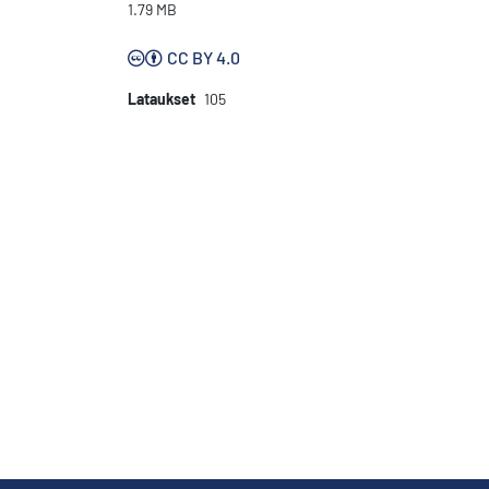
1.79 MB
CC BY 4.0
Lataukset
105