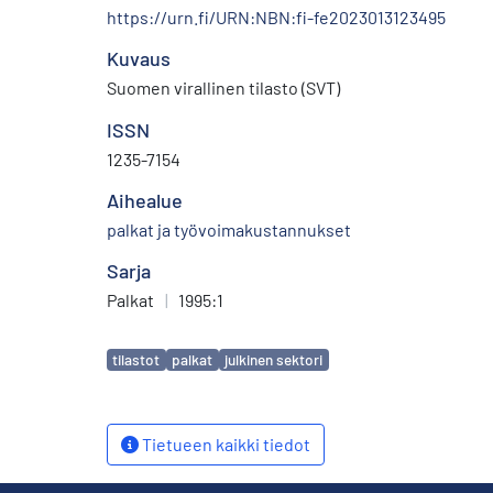
https://urn.fi/URN:NBN:fi-fe2023013123495
Kuvaus
Suomen virallinen tilasto (SVT)
ISSN
1235-7154
Aihealue
palkat ja työvoimakustannukset
Sarja
Palkat
|
1995:1
Avainsanat
tilastot
palkat
julkinen sektori
Tietueen kaikki tiedot