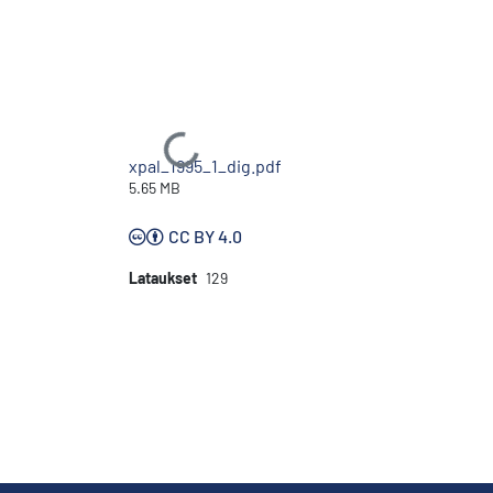
Ladataan...
xpal_1995_1_dig.pdf
5.65 MB
CC BY 4.0
Lataukset
129