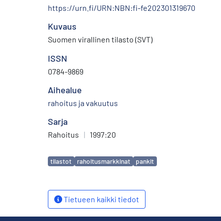
https://urn.fi/URN:NBN:fi-fe202301319670
Kuvaus
Suomen virallinen tilasto (SVT)
ISSN
0784-9869
Aihealue
rahoitus ja vakuutus
Sarja
Rahoitus
|
1997:20
Avainsanat
tilastot
rahoitusmarkkinat
pankit
Tietueen kaikki tiedot