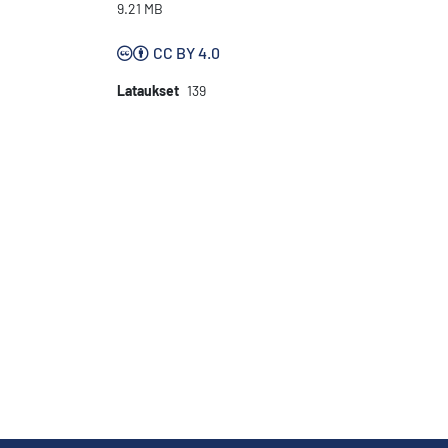
9.21 MB
CC BY 4.0
Lataukset
139