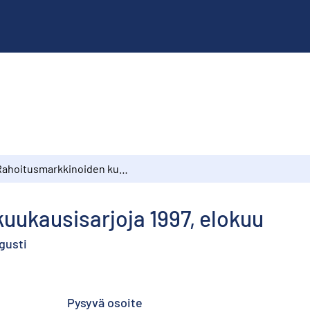
Rahoitusmarkkinoiden kuukausisarjoja 1997, elokuu
uukausisarjoja 1997, elokuu
gusti
Pysyvä osoite