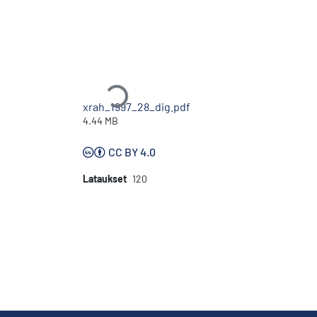
Ladataan...
xrah_1997_28_dig.pdf
4.44 MB
CC BY 4.0
Lataukset
120