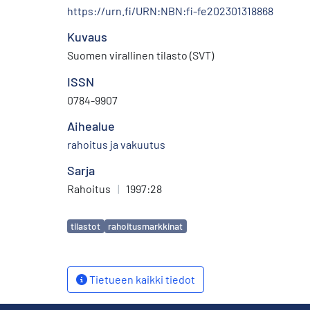
https://urn.fi/URN:NBN:fi-fe202301318868
Kuvaus
Suomen virallinen tilasto (SVT)
ISSN
0784-9907
Aihealue
rahoitus ja vakuutus
Sarja
Rahoitus
|
1997:28
Avainsanat
tilastot
rahoitusmarkkinat
Tietueen kaikki tiedot