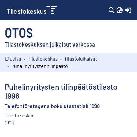
(c
OTOS
Tilastokeskuksen julkaisut verkossa
Etusivu
Tilastokeskus
Tilastojulkaisut
Kokoelmat
Puhelinyritysten tilinpäätöstilasto 1998
Selaa
Puhelinyritysten tilinpäätöstilasto
1998
Telefonföretagens bokslutsstatisk 1998
Tilastokeskus
1999