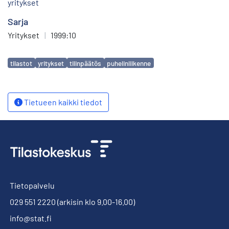
yritykset
Sarja
Yritykset
|
1999:10
Avainsanat
tilastot
yritykset
tilinpäätös
puhelinliikenne
Tietueen kaikki tiedot
Tietopalvelu
029 551 2220
(arkisin klo 9.00-16.00)
info@stat.fi