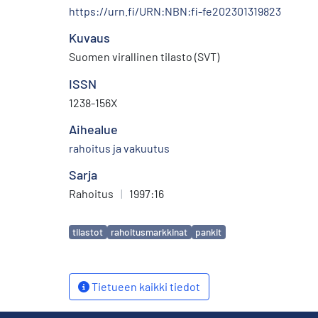
https://urn.fi/URN:NBN:fi-fe202301319823
Kuvaus
Suomen virallinen tilasto (SVT)
ISSN
1238-156X
Aihealue
rahoitus ja vakuutus
Sarja
Rahoitus
|
1997:16
Avainsanat
tilastot
rahoitusmarkkinat
pankit
Tietueen kaikki tiedot