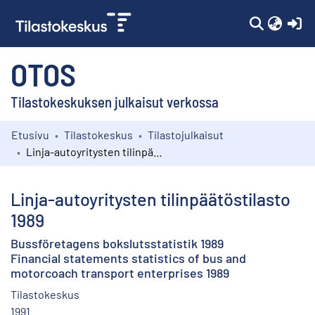
(c
OTOS
Tilastokeskuksen julkaisut verkossa
Etusivu
Tilastokeskus
Tilastojulkaisut
Kokoelmat
Linja-autoyritysten tilinpäätöstilasto 1989
Selaa
Linja-autoyritysten tilinpäätöstilasto
1989
Bussföretagens bokslutsstatistik 1989
Financial statements statistics of bus and
motorcoach transport enterprises 1989
Tilastokeskus
1991