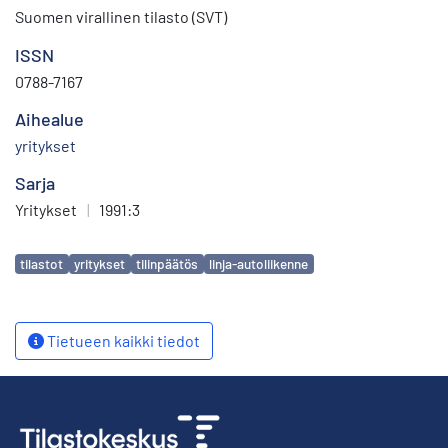
Suomen virallinen tilasto (SVT)
ISSN
0788-7167
Aihealue
yritykset
Sarja
Yritykset
|
1991:3
Avainsanat
tilastot
yritykset
tilinpäätös
linja-autoliikenne
Tietueen kaikki tiedot