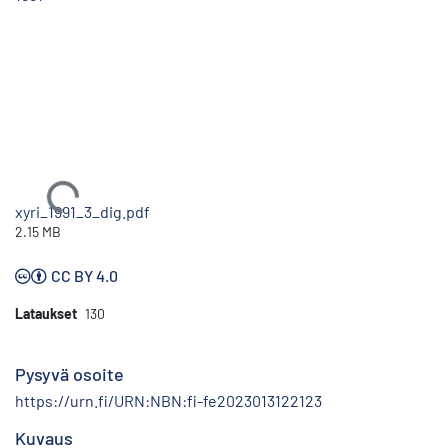
Ladataan...
xyri_1991_3_dig.pdf
2.15 MB
CC BY 4.0
Lataukset
130
Pysyvä osoite
https://urn.fi/URN:NBN:fi-fe2023013122123
Kuvaus