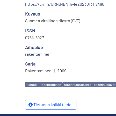
https://urn.fi/URN:NBN:fi-fe2023013118490
Kuvaus
Suomen virallinen tilasto (SVT)
ISSN
0784-8927
Aihealue
rakentaminen
Sarja
Rakentaminen
|
2009
Avainsanat
tilastot
rakentaminen
rakennustuotanto
rakennusluvat
Tietueen kaikki tiedot