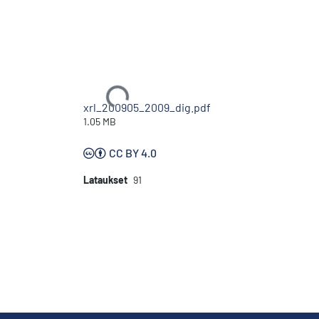
Ladataan...
xrl_200905_2009_dig.pdf
1.05 MB
CC BY 4.0
Lataukset
91