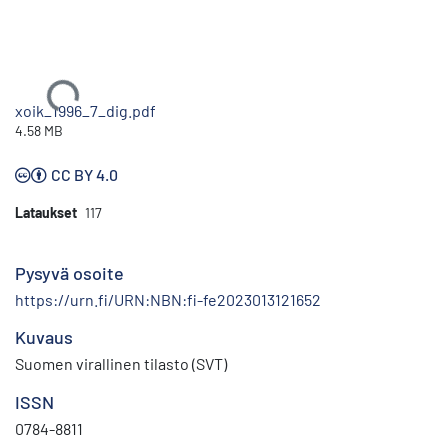
Ladataan...
xoik_1996_7_dig.pdf
4.58 MB
CC BY 4.0
Lataukset
117
Pysyvä osoite
https://urn.fi/URN:NBN:fi-fe2023013121652
Kuvaus
Suomen virallinen tilasto (SVT)
ISSN
0784-8811