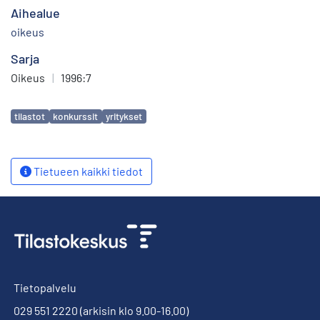
Aihealue
oikeus
Sarja
Oikeus
|
1996:7
Avainsanat
tilastot
konkurssit
yritykset
Tietueen kaikki tiedot
Tietopalvelu
029 551 2220
(arkisin klo 9.00-16.00)