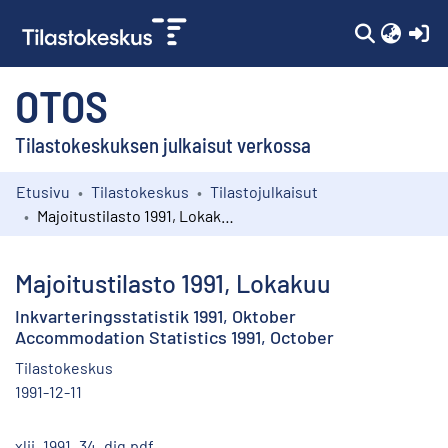
(c
OTOS
Tilastokeskuksen julkaisut verkossa
Etusivu
Tilastokeskus
Tilastojulkaisut
Kokoelmat
Majoitustilasto 1991, Lokakuu
Selaa
Majoitustilasto 1991, Lokakuu
Inkvarteringsstatistik 1991, Oktober
Accommodation Statistics 1991, October
Tilastokeskus
1991-12-11
xlii_1991_34_dig.pdf