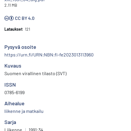
2.11 MB
CC BY 4.0
Lataukset
121
Pysyvä osoite
https://urn.fi/URN:NBN:fi-fe2023013113960
Kuvaus
Suomen virallinen tilasto (SVT)
ISSN
0785-6199
Aihealue
liikenne ja matkailu
Sarja
Liikenne
|
1991:34