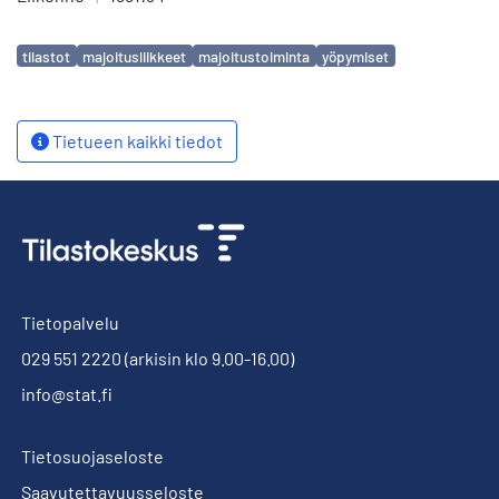
Avainsanat
tilastot
majoitusliikkeet
majoitustoiminta
yöpymiset
Tietueen kaikki tiedot
Tietopalvelu
029 551 2220
(arkisin klo 9.00-16.00)
info@stat.fi
Tietosuojaseloste
Saavutettavuusseloste