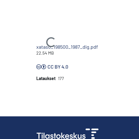
Ladataan...
xataso_198500_1987_dig.pdf
22.54 MB
CC BY 4.0
Lataukset
177