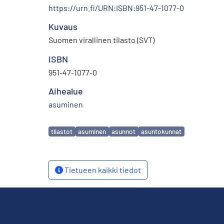
https://urn.fi/URN:ISBN:951-47-1077-0
Kuvaus
Suomen virallinen tilasto (SVT)
ISBN
951-47-1077-0
Aihealue
asuminen
Avainsanat
tilastot
asuminen
asunnot
asuntokunnat
Tietueen kaikki tiedot