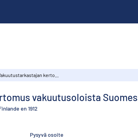
Vakuutustarkastajan kertomus vakuutusoloista Suomessa vuonna 1912
ertomus vakuutusoloista Suomes
Finlande en 1912
Pysyvä osoite