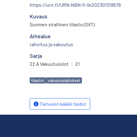
https://urn.fi/URN:NBN:fi-fe202301318576
Kuvaus
Suomen virallinen tilasto (SVT)
Aihealue
rahoitus ja vakuutus
Sarja
22 A Vakuutusolot
|
21
Avainsanat
tilastot
vakuutuslaitokset
Tietueen kaikki tiedot