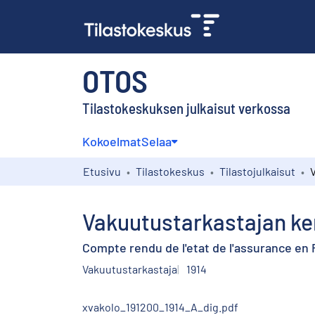
OTOS
Tilastokeskuksen julkaisut verkossa
Kokoelmat
Selaa
Etusivu
Tilastokeskus
Tilastojulkaisut
Vakuutustarkastajan k
Compte rendu de l'etat de l'assurance en 
Vakuutustarkastaja
1914
xvakolo_191200_1914_A_dig.pdf