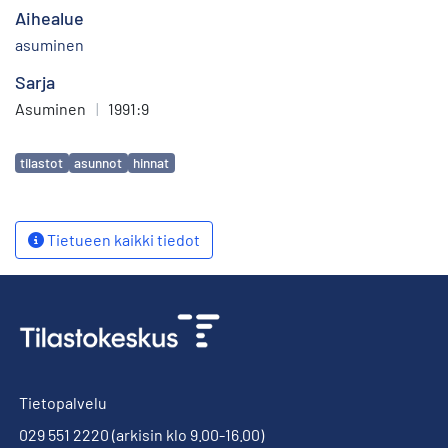
Aihealue
asuminen
Sarja
Asuminen
|
1991:9
Avainsanat
tilastot
asunnot
hinnat
Tietueen kaikki tiedot
Tietopalvelu
029 551 2220
(arkisin klo 9.00-16.00)