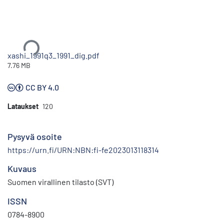
Ladataan...
xashi_1991q3_1991_dig.pdf
7.76 MB
CC BY 4.0
Lataukset
120
Pysyvä osoite
https://urn.fi/URN:NBN:fi-fe2023013118314
Kuvaus
Suomen virallinen tilasto (SVT)
ISSN
0784-8900