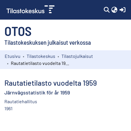
(c
OTOS
Tilastokeskuksen julkaisut verkossa
Etusivu
Tilastokeskus
Tilastojulkaisut
Kokoelmat
Rautatietilasto vuodelta 1959
Selaa
Rautatietilasto vuodelta 1959
Järnvägsstatistik för år 1959
Rautatiehallitus
1961