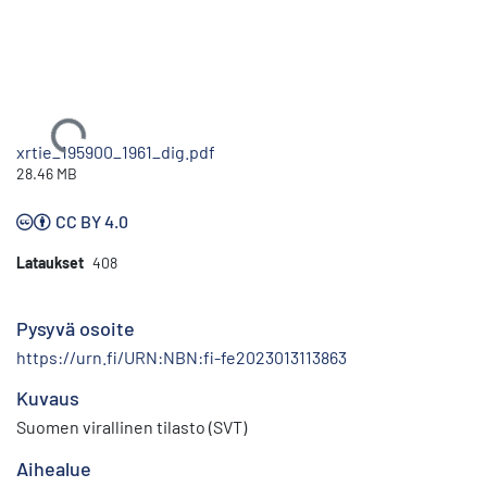
Ladataan...
xrtie_195900_1961_dig.pdf
28.46 MB
CC BY 4.0
Lataukset
408
Pysyvä osoite
https://urn.fi/URN:NBN:fi-fe2023013113863
Kuvaus
Suomen virallinen tilasto (SVT)
Aihealue