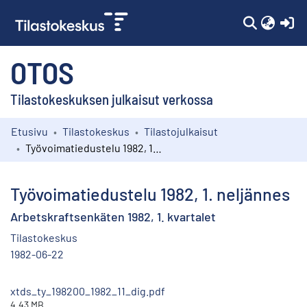
(c
OTOS
Tilastokeskuksen julkaisut verkossa
Etusivu
Tilastokeskus
Tilastojulkaisut
Kokoelmat
Työvoimatiedustelu 1982, 1. neljännes
Selaa
Työvoimatiedustelu 1982, 1. neljännes
Arbetskraftsenkäten 1982, 1. kvartalet
Tilastokeskus
1982-06-22
xtds_ty_198200_1982_11_dig.pdf
4.43 MB