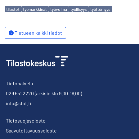
Avainsanat
tilastot
työmarkkinat
työvoima
työllisyys
työttömyys
Tietueen kaikki tiedot
Tietopalvelu
029 551 2220
(arkisin klo 9.00-16.00)
info@stat.fi
Tietosuojaseloste
Saavutettavuusseloste