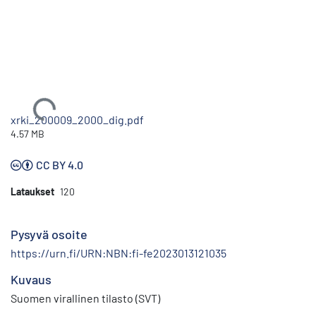
Ladataan...
xrki_200009_2000_dig.pdf
4.57 MB
CC BY 4.0
Lataukset
120
Pysyvä osoite
https://urn.fi/URN:NBN:fi-fe2023013121035
Kuvaus
Suomen virallinen tilasto (SVT)