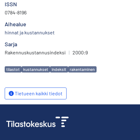
ISSN
0784-8196
Aihealue
hinnat ja kustannukset
Sarja
Rakennuskustannusindeksi
|
2000:9
Avainsanat
tilastot
kustannukset
indeksit
rakentaminen
Tietueen kaikki tiedot