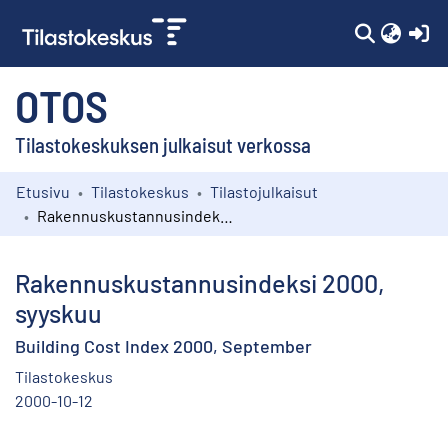
(c
OTOS
Tilastokeskuksen julkaisut verkossa
Etusivu
Tilastokeskus
Tilastojulkaisut
Kokoelmat
Rakennuskustannusindeksi 2000, syyskuu
Selaa
Rakennuskustannusindeksi 2000,
syyskuu
Building Cost Index 2000, September
Tilastokeskus
2000-10-12