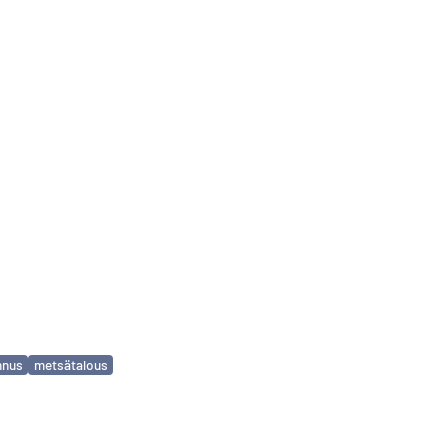
nnus
metsätalous