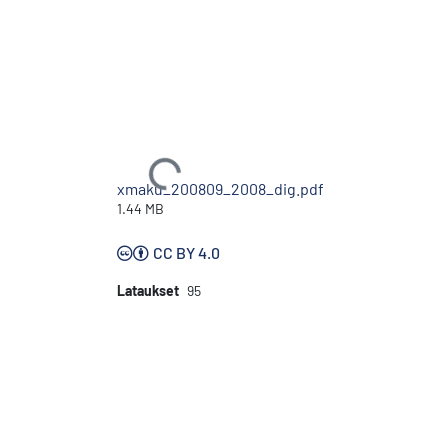
Ladataan...
xmaku_200809_2008_dig.pdf
1.44 MB
CC BY 4.0
Lataukset
95