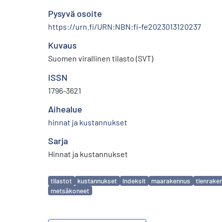
Pysyvä osoite
https://urn.fi/URN:NBN:fi-fe2023013120237
Kuvaus
Suomen virallinen tilasto (SVT)
ISSN
1796-3621
Aihealue
hinnat ja kustannukset
Sarja
Hinnat ja kustannukset
Avainsanat
tilastot
kustannukset
indeksit
maarakennus
tienrake
metsäkoneet