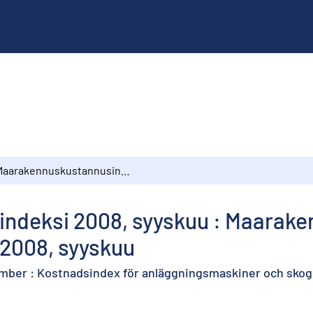
Maarakennuskustannusindeksi 2008, syyskuu : Maarakennusalan ja metsäalan konekustannusindeksit 2008, syyskuu
deksi 2008, syyskuu : Maarake
2008, syyskuu
ber : Kostnadsindex för anläggningsmaskiner och sko