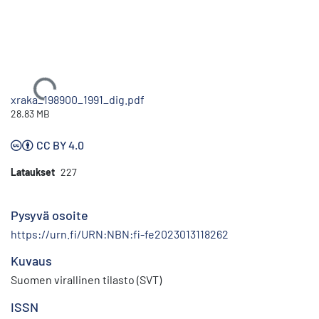
Ladataan...
xraka_198900_1991_dig.pdf
28.83 MB
CC BY 4.0
Lataukset
227
Pysyvä osoite
https://urn.fi/URN:NBN:fi-fe2023013118262
Kuvaus
Suomen virallinen tilasto (SVT)
ISSN