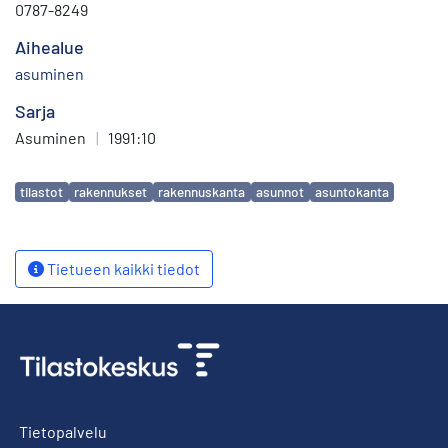
0787-8249
Aihealue
asuminen
Sarja
Asuminen
|
1991:10
Avainsanat
tilastot
rakennukset
rakennuskanta
asunnot
asuntokanta
Tietueen kaikki tiedot
Tietopalvelu