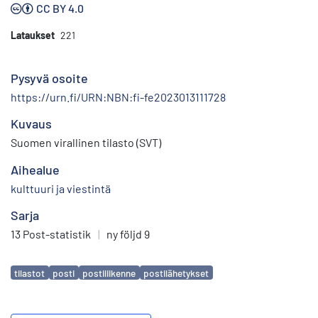
CC BY 4.0
Lataukset
221
Pysyvä osoite
https://urn.fi/URN:NBN:fi-fe2023013111728
Kuvaus
Suomen virallinen tilasto (SVT)
Aihealue
kulttuuri ja viestintä
Sarja
13 Post-statistik
|
ny följd 9
Avainsanat
tilastot
posti
postiliikenne
postilähetykset