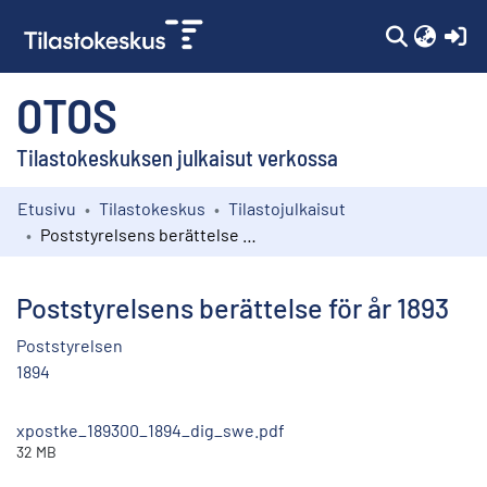
(c
OTOS
Tilastokeskuksen julkaisut verkossa
Etusivu
Tilastokeskus
Tilastojulkaisut
Kokoelmat
Poststyrelsens berättelse för år 1893
Selaa
Poststyrelsens berättelse för år 1893
Poststyrelsen
1894
xpostke_189300_1894_dig_swe.pdf
32 MB