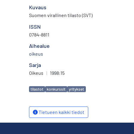
Kuvaus
Suomen virallinen tilasto (SVT)
ISSN
0784-8811
Aihealue
oikeus
Sarja
Oikeus
|
1998:15
Avainsanat
tilastot
konkurssit
yritykset
Tietueen kaikki tiedot