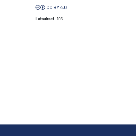
CC BY 4.0
Lataukset
106