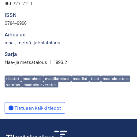
951-727-211-1
ISSN
0784-9966
Aihealue
maa-, metsä- ja kalatalous
Sarja
Maa- ja metsätalous
|
1996:2
Avainsanat
tilastot
maatalous
maatilatalous
maatilat
tulot
maataloustulo
verotus
maatalousverotus
Tietueen kaikki tiedot