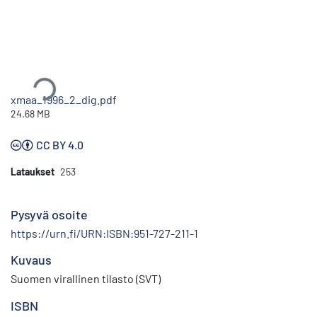
Ladataan...
xmaa_1996_2_dig.pdf
24.68 MB
CC BY 4.0
Lataukset
253
Pysyvä osoite
https://urn.fi/URN:ISBN:951-727-211-1
Kuvaus
Suomen virallinen tilasto (SVT)
ISBN