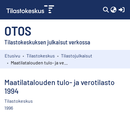
(c
OTOS
Tilastokeskuksen julkaisut verkossa
Etusivu
Tilastokeskus
Tilastojulkaisut
Kokoelmat
Maatilatalouden tulo- ja verotilasto 1994
Selaa
Maatilatalouden tulo- ja verotilasto
1994
Tilastokeskus
1996