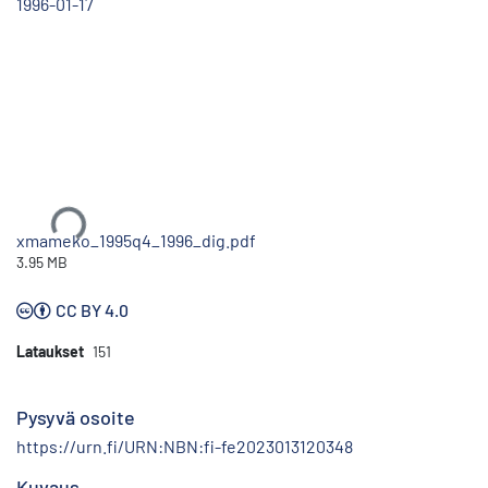
1996-01-17
Ladataan...
xmameko_1995q4_1996_dig.pdf
3.95 MB
CC BY 4.0
Lataukset
151
Pysyvä osoite
https://urn.fi/URN:NBN:fi-fe2023013120348
Kuvaus