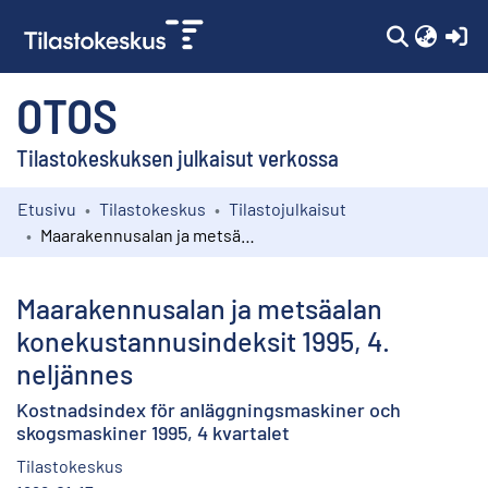
(c
OTOS
Tilastokeskuksen julkaisut verkossa
Etusivu
Tilastokeskus
Tilastojulkaisut
Kokoelmat
Maarakennusalan ja metsäalan konekustannusindeksit 1995, 4. neljännes
Selaa
Maarakennusalan ja metsäalan
konekustannusindeksit 1995, 4.
neljännes
Kostnadsindex för anläggningsmaskiner och
skogsmaskiner 1995, 4 kvartalet
Tilastokeskus