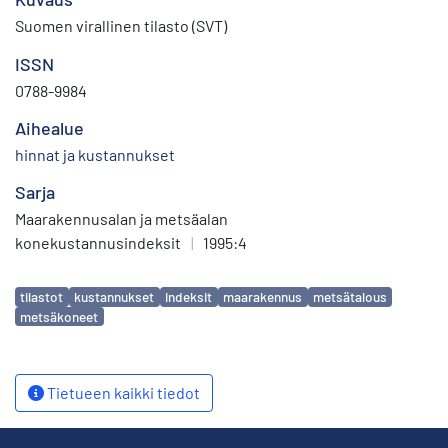
Suomen virallinen tilasto (SVT)
ISSN
0788-9984
Aihealue
hinnat ja kustannukset
Sarja
Maarakennusalan ja metsäalan
konekustannusindeksit
|
1995:4
Avainsanat
tilastot
kustannukset
indeksit
maarakennus
metsätalous
metsäkoneet
Tietueen kaikki tiedot