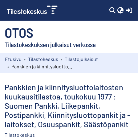
(c
OTOS
Tilastokeskuksen julkaisut verkossa
Etusivu
Tilastokeskus
Tilastojulkaisut
Kokoelmat
Pankkien ja kiinnitysluottolaitosten kuukausitilastoa, toukokuu 1977 : Suomen Pankki, Liikepankit, Postipankki, Kiinnitysluottopankit ja -laitokset, Osuuspankit, Säästöpankit
Selaa
Pankkien ja kiinnitysluottolaitosten
kuukausitilastoa, toukokuu 1977 :
Suomen Pankki, Liikepankit,
Postipankki, Kiinnitysluottopankit ja -
laitokset, Osuuspankit, Säästöpankit
Tilastokeskus