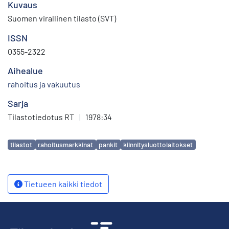
Kuvaus
Suomen virallinen tilasto (SVT)
ISSN
0355-2322
Aihealue
rahoitus ja vakuutus
Sarja
Tilastotiedotus RT
|
1978:34
Avainsanat
tilastot
rahoitusmarkkinat
pankit
kiinnitysluottolaitokset
Tietueen kaikki tiedot