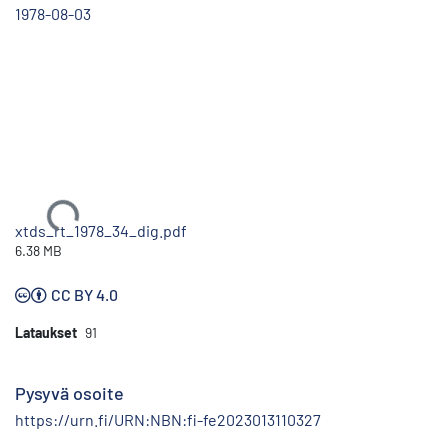
1978-08-03
Ladataan...
xtds_rt_1978_34_dig.pdf
6.38 MB
CC BY 4.0
Lataukset
91
Pysyvä osoite
https://urn.fi/URN:NBN:fi-fe2023013110327