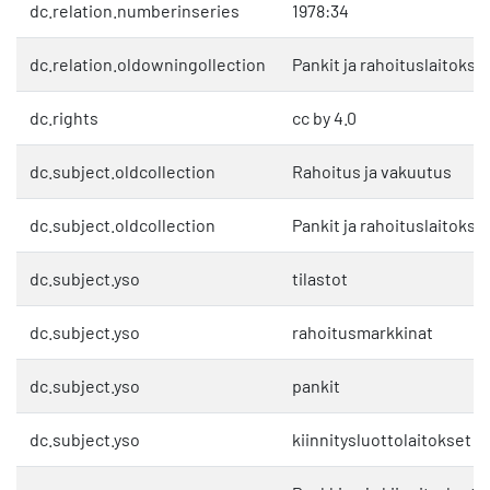
dc.relation.numberinseries
1978:34
dc.relation.oldowningollection
Pankit ja rahoituslaitokse
dc.rights
cc by 4.0
dc.subject.oldcollection
Rahoitus ja vakuutus
dc.subject.oldcollection
Pankit ja rahoituslaitokse
dc.subject.yso
tilastot
dc.subject.yso
rahoitusmarkkinat
dc.subject.yso
pankit
dc.subject.yso
kiinnitysluottolaitokset