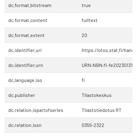
dc.format.bitstream
true
dc.format.content
fulltext
dc.format.extent
20
dc.identifier.uri
https://otos.stat.fi/hand
dc.identifier.urn
URN:NBN:fi-fe202301311
dc.language.iso
fi
dc.publisher
Tilastokeskus
dc.relation.ispartofseries
Tilastotiedotus RT
dc.relation.issn
0355-2322