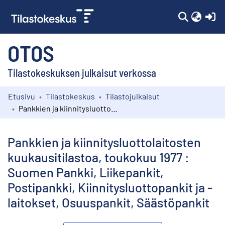
(c
OTOS
Tilastokeskuksen julkaisut verkossa
Etusivu
Tilastokeskus
Tilastojulkaisut
Kokoelmat
Pankkien ja kiinnitysluottolaitosten kuukausitilastoa, toukokuu 1977 : Suomen Pankki, Liikepankit, Postipankki, Kiinnitysluottopankit ja -laitokset, Osuuspankit, Säästöpankit
Selaa
Pankkien ja kiinnitysluottolaitosten
kuukausitilastoa, toukokuu 1977 :
Suomen Pankki, Liikepankit,
Postipankki, Kiinnitysluottopankit ja -
laitokset, Osuuspankit, Säästöpankit