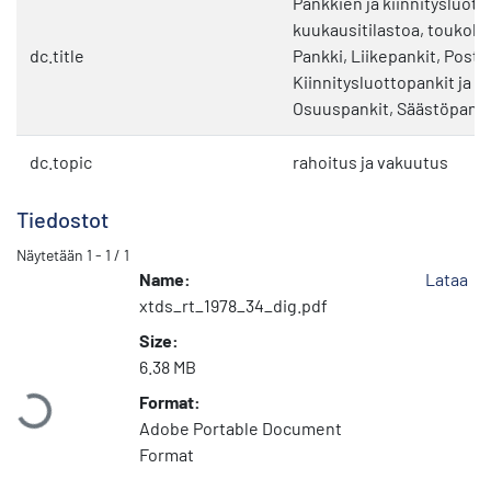
Pankkien ja kiinnitysluott
kuukausitilastoa, toukok
dc.title
Pankki, Liikepankit, Posti
Kiinnitysluottopankit ja -l
Osuuspankit, Säästöpanki
dc.topic
rahoitus ja vakuutus
Tiedostot
Näytetään
1 - 1 / 1
Name:
Lataa
xtds_rt_1978_34_dig.pdf
Size:
Ladataan...
6.38 MB
Format:
Adobe Portable Document
Format