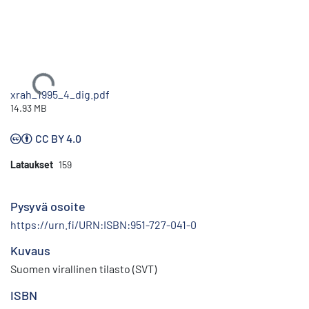
Ladataan...
xrah_1995_4_dig.pdf
14.93 MB
CC BY 4.0
Lataukset
159
Pysyvä osoite
https://urn.fi/URN:ISBN:951-727-041-0
Kuvaus
Suomen virallinen tilasto (SVT)
ISBN