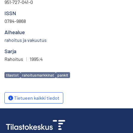
951-727-041-0
ISSN
0784-9868
Aihealue
rahoitus ja vakuutus
Sarja
Rahoitus
|
1995:4
Avainsanat
tilastot
rahoitusmarkkinat
pankit
Tietueen kaikki tiedot