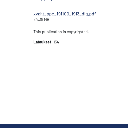
xvakt_ppe_191100_1913_dig.pdf
24.38 MB
This publication is copyrighted.
Lataukset
154