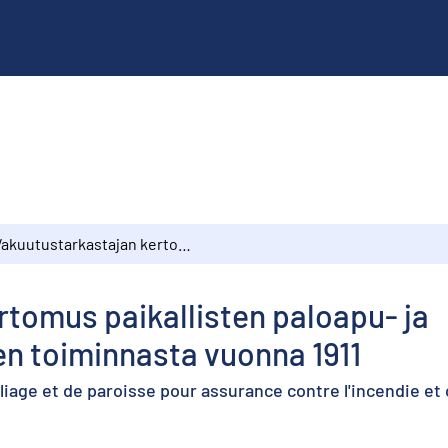
Vakuutustarkastajan kertomus paikallisten paloapu- ja eläinvakuutusyhdistysten toiminnasta vuonna 1911
tomus paikallisten paloapu- ja
en toiminnasta vuonna 1911
lliage et de paroisse pour assurance contre l'incendie et