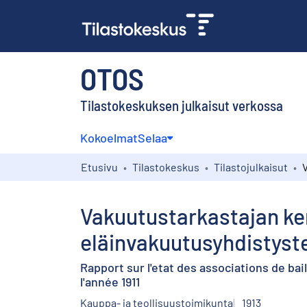
OTOS
Tilastokeskuksen julkaisut verkossa
Kokoelmat
Selaa
Etusivu
Tilastokeskus
Tilastojulkaisut
Vakuutustarkastajan ker
eläinvakuutusyhdistyst
Rapport sur l'etat des associations de bai
l'année 1911
Kauppa- ja teollisuustoimikunta
1913