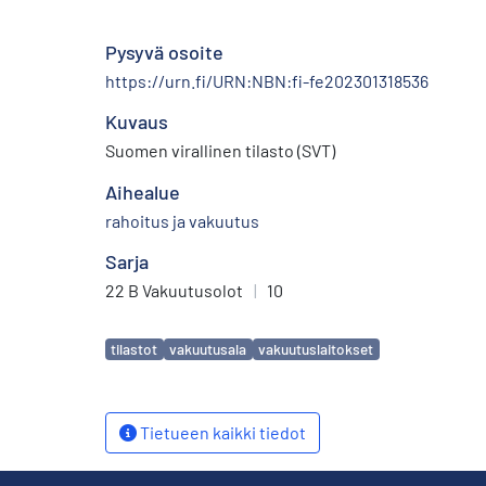
Pysyvä osoite
https://urn.fi/URN:NBN:fi-fe202301318536
Kuvaus
Suomen virallinen tilasto (SVT)
Aihealue
rahoitus ja vakuutus
Sarja
22 B Vakuutusolot
|
10
Avainsanat
tilastot
vakuutusala
vakuutuslaitokset
Tietueen kaikki tiedot