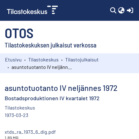
(c
OTOS
Tilastokeskuksen julkaisut verkossa
Etusivu
Tilastokeskus
Tilastojulkaisut
Kokoelmat
asuntotuotanto IV neljännes 1972
Selaa
asuntotuotanto IV neljännes 1972
Bostadsproduktionen IV kvartalet 1972
Tilastokeskus
1973-03-23
xtds_ra_1973_6_dig.pdf
1.89 MB