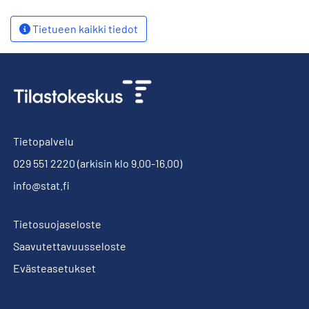
Tietueen kaikki tiedot
Tietopalvelu
029 551 2220
(arkisin klo 9.00-16.00)
info@stat.fi
Tietosuojaseloste
Saavutettavuusseloste
Evästeasetukset