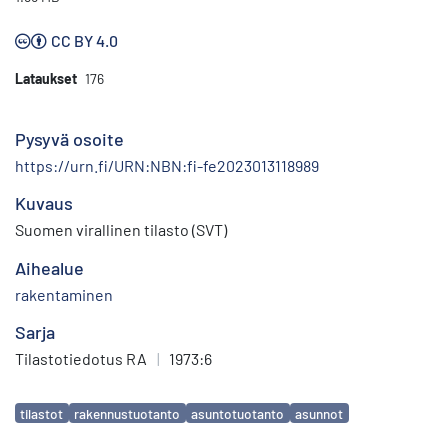
CC BY 4.0
Lataukset
176
Pysyvä osoite
https://urn.fi/URN:NBN:fi-fe2023013118989
Kuvaus
Suomen virallinen tilasto (SVT)
Aihealue
rakentaminen
Sarja
Tilastotiedotus RA
|
1973:6
Avainsanat
tilastot
rakennustuotanto
asuntotuotanto
asunnot