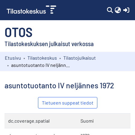
(c
OTOS
Tilastokeskuksen julkaisut verkossa
Etusivu
Tilastokeskus
Tilastojulkaisut
Kokoelmat
asuntotuotanto IV neljännes 1972
Selaa
asuntotuotanto IV neljännes 1972
Tietueen suppeat tiedot
dc.coverage.spatial
Suomi