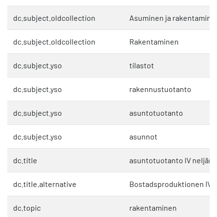
dc.subject.oldcollection
Asuminen ja rakentamine
dc.subject.oldcollection
Rakentaminen
dc.subject.yso
tilastot
dc.subject.yso
rakennustuotanto
dc.subject.yso
asuntotuotanto
dc.subject.yso
asunnot
dc.title
asuntotuotanto IV neljän
dc.title.alternative
Bostadsproduktionen IV k
dc.topic
rakentaminen