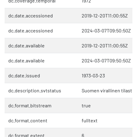
dc.coverage.temporal
1972
dc.date.accessioned
2019-12-20T11:00:55Z
dc.date.accessioned
2024-03-07T09:50:50Z
dc.date.available
2019-12-20T11:00:55Z
dc.date.available
2024-03-07T09:50:50Z
dc.date.issued
1973-03-23
dc.description.svtstatus
Suomen virallinen tilasto 
dc.format.bitstream
true
dc.format.content
fulltext
dc.format.extent
6