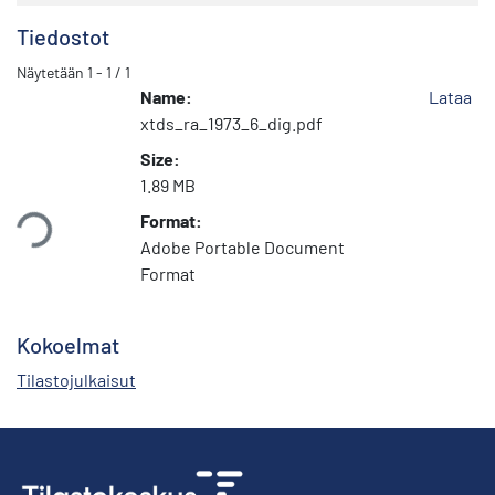
Tiedostot
Näytetään
1 - 1 / 1
Name:
Lataa
xtds_ra_1973_6_dig.pdf
Size:
ataan...
1.89 MB
Format:
Adobe Portable Document
Format
Kokoelmat
Tilastojulkaisut