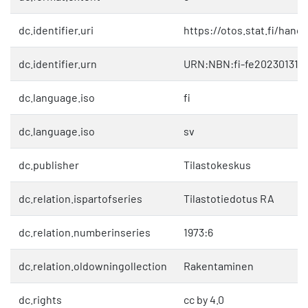
dc.identifier.uri
https://otos.stat.fi/hand
dc.identifier.urn
URN:NBN:fi-fe202301311
dc.language.iso
fi
dc.language.iso
sv
dc.publisher
Tilastokeskus
dc.relation.ispartofseries
Tilastotiedotus RA
dc.relation.numberinseries
1973:6
dc.relation.oldowningollection
Rakentaminen
dc.rights
cc by 4.0