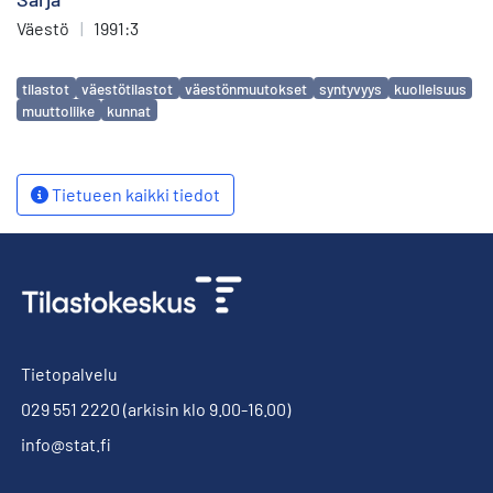
Väestö
|
1991:3
Avainsanat
tilastot
väestötilastot
väestönmuutokset
syntyvyys
kuolleisuus
muuttoliike
kunnat
Tietueen kaikki tiedot
Tietopalvelu
029 551 2220
(arkisin klo 9.00-16.00)
info@stat.fi