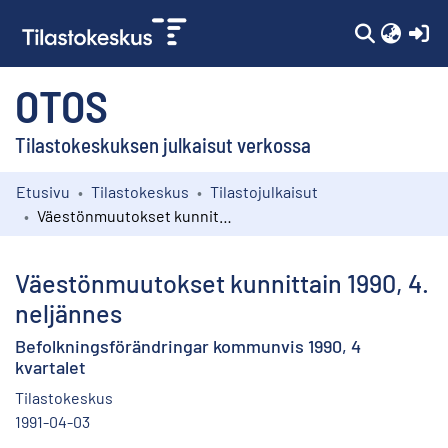
(c
OTOS
Tilastokeskuksen julkaisut verkossa
Etusivu
Tilastokeskus
Tilastojulkaisut
Kokoelmat
Väestönmuutokset kunnittain 1990, 4. neljännes
Selaa
Väestönmuutokset kunnittain 1990, 4.
neljännes
Befolkningsförändringar kommunvis 1990, 4
kvartalet
Tilastokeskus
1991-04-03