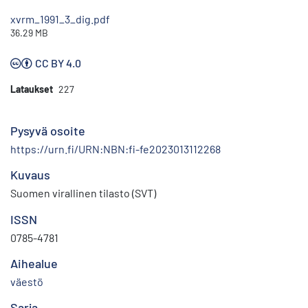
xvrm_1991_3_dig.pdf
36.29 MB
CC BY 4.0
Lataukset
227
Pysyvä osoite
https://urn.fi/URN:NBN:fi-fe2023013112268
Kuvaus
Suomen virallinen tilasto (SVT)
ISSN
0785-4781
Aihealue
väestö
Sarja