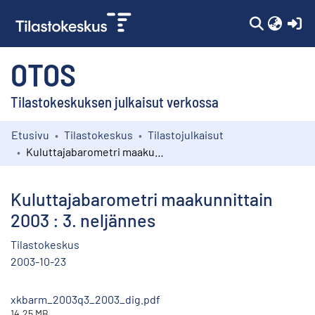
(c
OTOS
Tilastokeskuksen julkaisut verkossa
Etusivu
Tilastokeskus
Tilastojulkaisut
Kokoelmat
Kuluttajabarometri maakunnittain 2003 : 3. neljännes
Selaa
Kuluttajabarometri maakunnittain
2003 : 3. neljännes
Tilastokeskus
2003-10-23
xkbarm_2003q3_2003_dig.pdf
14.25 MB