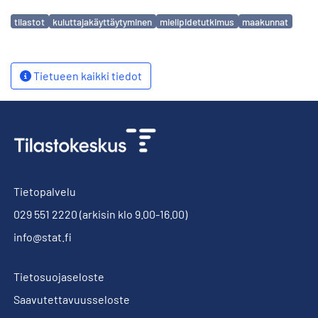
Avainsanat
tilastot
kuluttajakäyttäytyminen
mielipidetutkimus
maakunnat
Tietueen kaikki tiedot
Tietopalvelu
029 551 2220
(arkisin klo 9.00-16.00)
info@stat.fi
Tietosuojaseloste
Saavutettavuusseloste