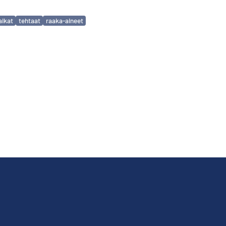
aikat
tehtaat
raaka-aineet