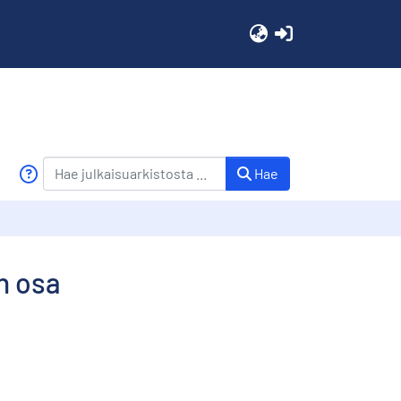
(current)
Hae
n osa