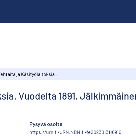
Tehtaita ja Käsityölaitoksia. Vuodelta 1891. Jälkimmäinen osa
oksia. Vuodelta 1891. Jälkimmäine
Pysyvä osoite
https://urn.fi/URN:NBN:fi-fe2023013116910