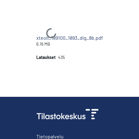
Ladataan...
xteoll_189100_1893_dig_8b.pdf
6.16 MB
Lataukset
435
Tietopalvelu