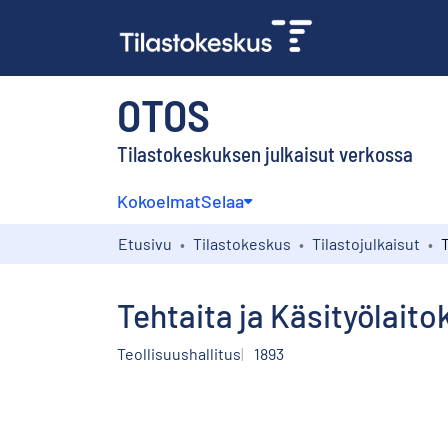
OTOS
Tilastokeskuksen julkaisut verkossa
Kokoelmat
Selaa
Etusivu
Tilastokeskus
Tilastojulkaisut
Tehtaita ja Käsityölait
Teollisuushallitus
1893