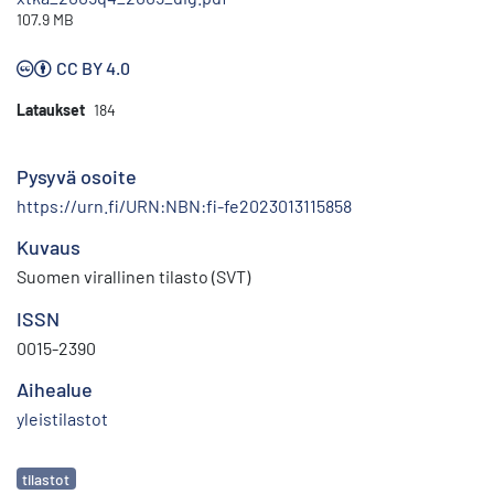
107.9 MB
CC BY 4.0
Lataukset
184
Pysyvä osoite
https://urn.fi/URN:NBN:fi-fe2023013115858
Kuvaus
Suomen virallinen tilasto (SVT)
ISSN
0015-2390
Aihealue
yleistilastot
Avainsanat
tilastot