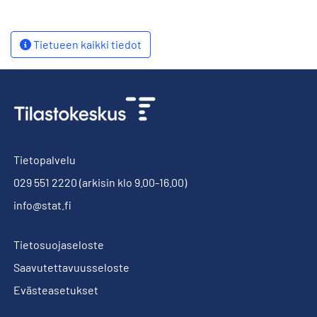
Tietueen kaikki tiedot
Tietopalvelu
029 551 2220
(arkisin klo 9.00-16.00)
info@stat.fi
Tietosuojaseloste
Saavutettavuusseloste
Evästeasetukset