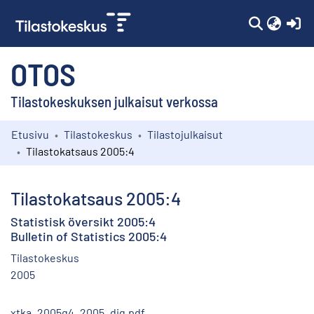
(c
OTOS
Tilastokeskuksen julkaisut verkossa
Etusivu
Tilastokeskus
Tilastojulkaisut
Kokoelmat
Tilastokatsaus 2005:4
Selaa
Tilastokatsaus 2005:4
Statistisk översikt 2005:4
Bulletin of Statistics 2005:4
Tilastokeskus
2005
xtka_2005q4_2005_dig.pdf