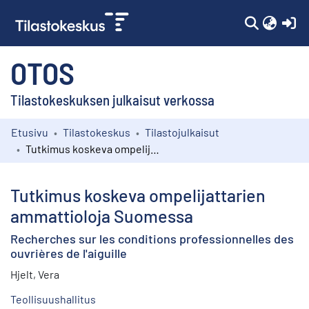
(c
OTOS
Tilastokeskuksen julkaisut verkossa
Etusivu
Tilastokeskus
Tilastojulkaisut
Kokoelmat
Tutkimus koskeva ompelijattarien ammattioloja Suomessa
Selaa
Tutkimus koskeva ompelijattarien
ammattioloja Suomessa
Recherches sur les conditions professionnelles des
ouvrières de l'aiguille
Hjelt, Vera
Teollisuushallitus