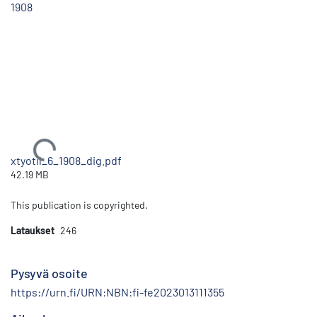
1908
Ladataan...
xtyotil_6_1908_dig.pdf
42.19 MB
This publication is copyrighted.
Lataukset
246
Pysyvä osoite
https://urn.fi/URN:NBN:fi-fe2023013111355