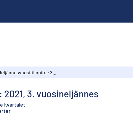
Neljännesvuositilinpito : 2021, 3. vuosineljännes
: 2021, 3. vuosineljännes
:e kvartalet
arter