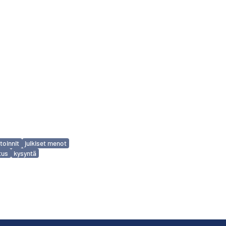
toinnit
julkiset menot
tus
kysyntä