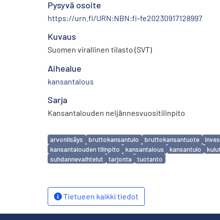
Pysyvä osoite
https://urn.fi/URN:NBN:fi-fe20230917128997
Kuvaus
Suomen virallinen tilasto (SVT)
Aihealue
kansantalous
Sarja
Kansantalouden neljännesvuositilinpito
Avainsanat
arvonlisäys
bruttokansantulo
bruttokansantuote
inves
kansantalouden tilinpito
kansantalous
kansantulo
kulu
suhdannevaihtelut
tarjonta
tuotanto
Tietueen kaikki tiedot