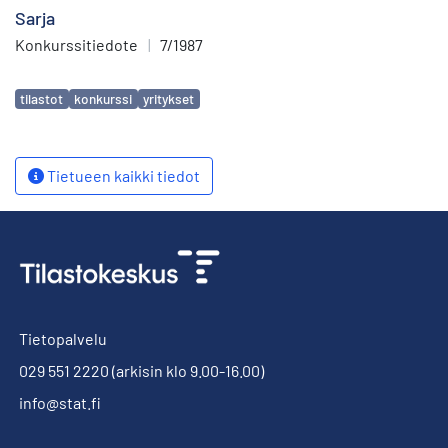
Sarja
Konkurssitiedote
|
7/1987
Avainsanat
tilastot
konkurssi
yritykset
Tietueen kaikki tiedot
Tietopalvelu
029 551 2220
(arkisin klo 9.00-16.00)
info@stat.fi