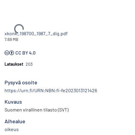
Ladataan...
xkonk_198700_1987_7_dig.pdf
7.69 MB
CC BY 4.0
Lataukset
203
Pysyvä osoite
https://urn.fi/URN:NBN:fi-fe2023013121426
Kuvaus
Suomen virallinen tilasto (SVT)
Aihealue
oikeus