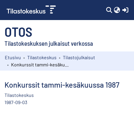
(c
OTOS
Tilastokeskuksen julkaisut verkossa
Etusivu
Tilastokeskus
Tilastojulkaisut
Kokoelmat
Konkurssit tammi-kesäkuussa 1987
Selaa
Konkurssit tammi-kesäkuussa 1987
Tilastokeskus
1987-09-03