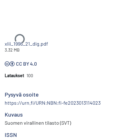
Ladataan...
xlii_1996_21_dig.pdf
3.32 MB
CC BY 4.0
Lataukset
100
Pysyvä osoite
https://urn.fi/URN:NBN:fi-fe2023013114023
Kuvaus
Suomen virallinen tilasto (SVT)
ISSN