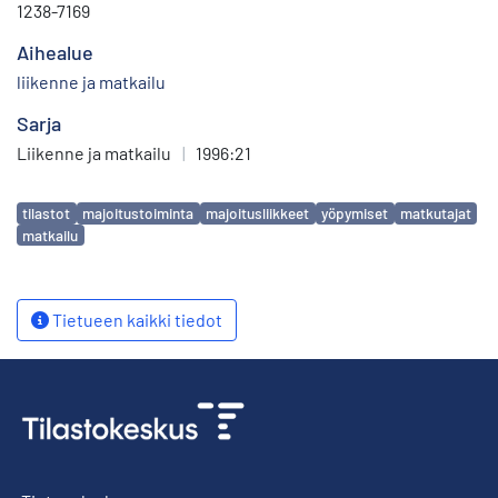
1238-7169
Aihealue
liikenne ja matkailu
Sarja
Liikenne ja matkailu
|
1996:21
Avainsanat
tilastot
majoitustoiminta
majoitusliikkeet
yöpymiset
matkutajat
matkailu
Tietueen kaikki tiedot