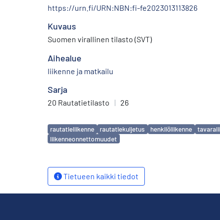
https://urn.fi/URN:NBN:fi-fe2023013113826
Kuvaus
Suomen virallinen tilasto (SVT)
Aihealue
liikenne ja matkailu
Sarja
20 Rautatietilasto
|
26
Avainsanat
rautatieliikenne
rautatiekuljetus
henkilöliikenne
tavaral
liikenneonnettomuudet
Tietueen kaikki tiedot