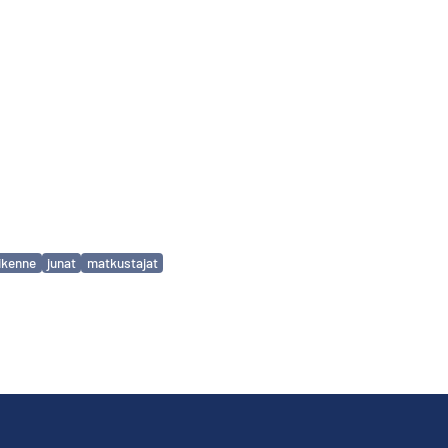
iikenne
junat
matkustajat