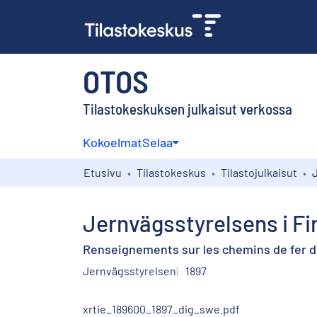
OTOS
Tilastokeskuksen julkaisut verkossa
Kokoelmat
Selaa
Etusivu
Tilastokeskus
Tilastojulkaisut
Jernvägsstyrelsens i Fin
Renseignements sur les chemins de fer de 
Jernvägsstyrelsen
1897
xrtie_189600_1897_dig_swe.pdf