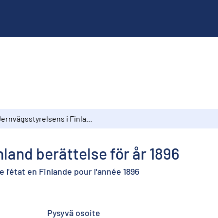
Jernvägsstyrelsens i Finland berättelse för år 1896
land berättelse för år 1896
l'état en Finlande pour l'année 1896
Pysyvä osoite