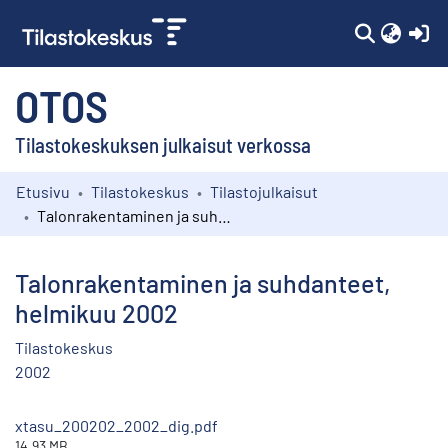
(c
OTOS
Tilastokeskuksen julkaisut verkossa
Etusivu
Tilastokeskus
Tilastojulkaisut
Kokoelmat
Talonrakentaminen ja suhdanteet, helmikuu 2002
Selaa
Talonrakentaminen ja suhdanteet,
helmikuu 2002
Tilastokeskus
2002
xtasu_200202_2002_dig.pdf
14.93 MB