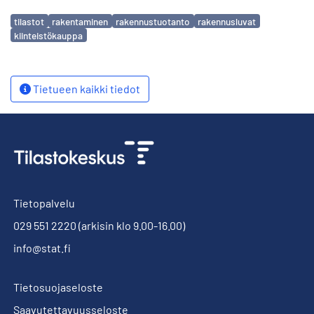
Avainsanat
tilastot
rakentaminen
rakennustuotanto
rakennusluvat
kiinteistökauppa
Tietueen kaikki tiedot
Tietopalvelu
029 551 2220
(arkisin klo 9.00-16.00)
info@stat.fi
Tietosuojaseloste
Saavutettavuusseloste