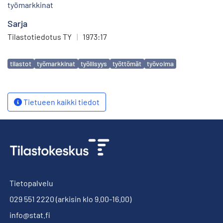
työmarkkinat
Sarja
Tilastotiedotus TY
|
1973:17
Avainsanat
tilastot
työmarkkinat
työllisyys
työttömät
työvoima
Tietueen kaikki tiedot
Tietopalvelu
029 551 2220
(arkisin klo 9.00-16.00)
info@stat.fi