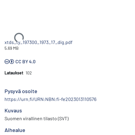
Ladataan...
xtds_ty_197300_1973_17_dig.pdf
5.69 MB
CC BY 4.0
Lataukset
102
Pysyvä osoite
https://urn.fi/URN:NBN:fi-fe2023013110576
Kuvaus
Suomen virallinen tilasto (SVT)
Aihealue