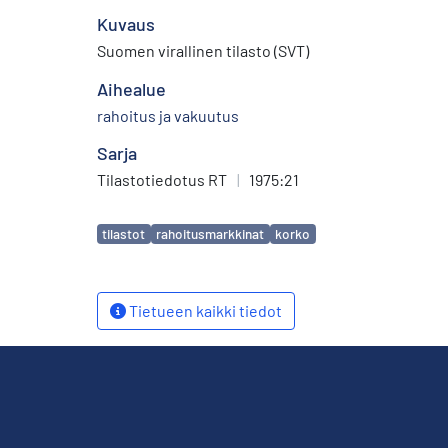
Kuvaus
Suomen virallinen tilasto (SVT)
Aihealue
rahoitus ja vakuutus
Sarja
Tilastotiedotus RT
|
1975:21
Avainsanat
tilastot
rahoitusmarkkinat
korko
Tietueen kaikki tiedot