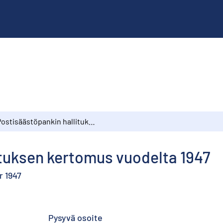
Postisäästöpankin hallituksen kertomus vuodelta 1947
ituksen kertomus vuodelta 1947
r 1947
Pysyvä osoite