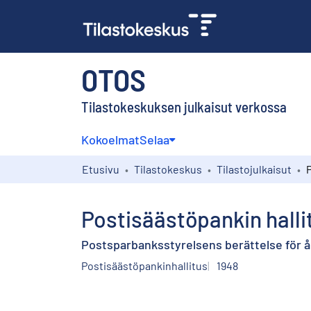
OTOS
Tilastokeskuksen julkaisut verkossa
Kokoelmat
Selaa
Etusivu
Tilastokeskus
Tilastojulkaisut
Postisäästöpankin hall
Postsparbanksstyrelsens berättelse för å
Postisäästöpankinhallitus
1948