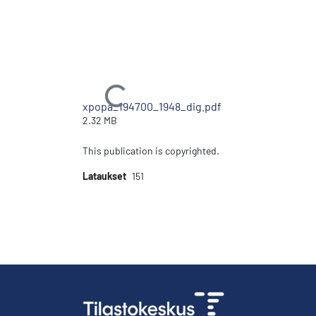
Ladataan...
xpopa_194700_1948_dig.pdf
2.32 MB
This publication is copyrighted.
Lataukset
151