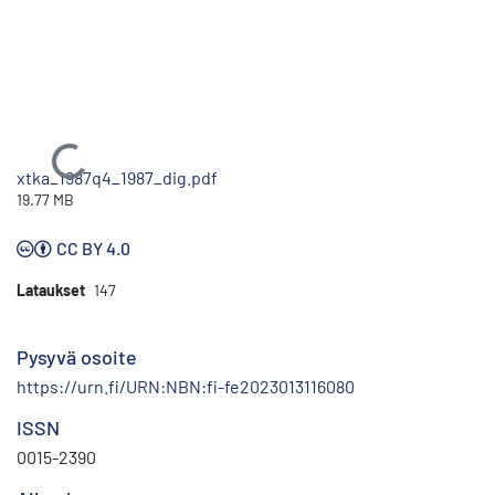
Ladataan...
xtka_1987q4_1987_dig.pdf
19.77 MB
CC BY 4.0
Lataukset
147
Pysyvä osoite
https://urn.fi/URN:NBN:fi-fe2023013116080
ISSN
0015-2390