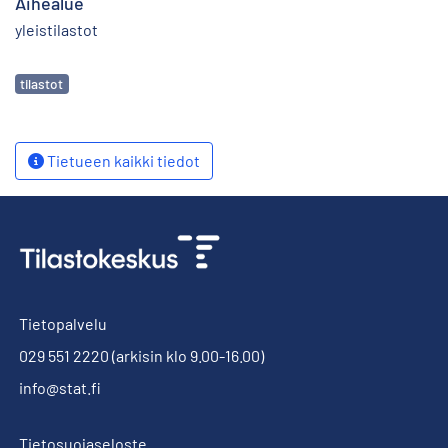
Aihealue
yleistilastot
Avainsanat
tilastot
Tietueen kaikki tiedot
Tietopalvelu
029 551 2220
(arkisin klo 9.00-16.00)
info@stat.fi
Tietosuojaseloste