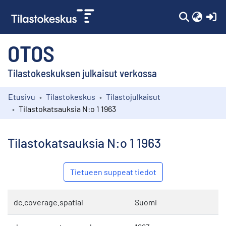
(c
OTOS
Tilastokeskuksen julkaisut verkossa
Etusivu
Tilastokeskus
Tilastojulkaisut
Kokoelmat
Tilastokatsauksia N:o 1 1963
Selaa
Tilastokatsauksia N:o 1 1963
Tietueen suppeat tiedot
dc.coverage.spatial
Suomi