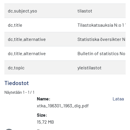
dc.subject.yso
tilastot
dc.title
Tilastokatsauksia N:o 1 19
dc.title.alternative
Statistiska översikter Nr 1
dc.title.alternative
Bulletin of statistics No. 1
dc.topic
yleistilastot
Tiedostot
Näytetään
1 - 1 / 1
Name:
Lataa
xtka_196301_1963_dig.pdf
Size:
15.72 MB