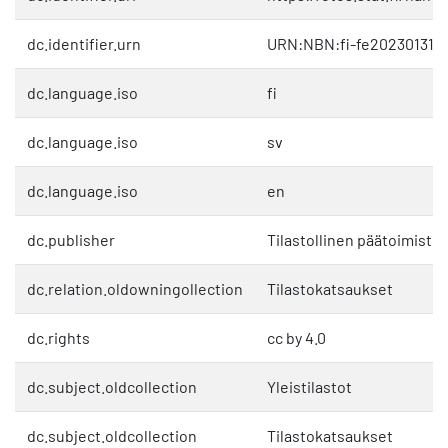
dc.identifier.urn
URN:NBN:fi-fe202301311
dc.language.iso
fi
dc.language.iso
sv
dc.language.iso
en
dc.publisher
Tilastollinen päätoimisto
dc.relation.oldowningollection
Tilastokatsaukset
dc.rights
cc by 4.0
dc.subject.oldcollection
Yleistilastot
dc.subject.oldcollection
Tilastokatsaukset