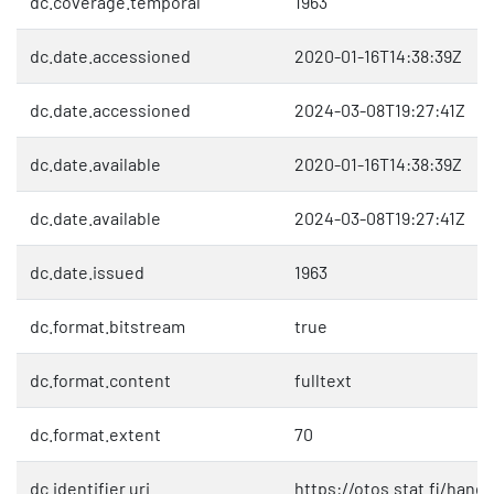
dc.coverage.temporal
1963
dc.date.accessioned
2020-01-16T14:38:39Z
dc.date.accessioned
2024-03-08T19:27:41Z
dc.date.available
2020-01-16T14:38:39Z
dc.date.available
2024-03-08T19:27:41Z
dc.date.issued
1963
dc.format.bitstream
true
dc.format.content
fulltext
dc.format.extent
70
dc.identifier.uri
https://otos.stat.fi/hand