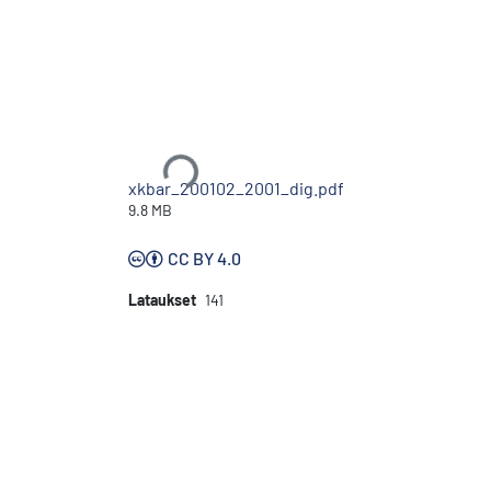
Ladataan...
xkbar_200102_2001_dig.pdf
9.8 MB
CC BY 4.0
Lataukset
141