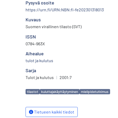
Pysyvä osoite
https://urn.fi/URN:NBN:fi-fe202301318013
Kuvaus
Suomen virallinen tilasto (SVT)
ISSN
0784-963X
Aihealue
tulot ja kulutus
Sarja
Tulot ja kulutus
|
2001:7
Avainsanat
tilastot
kuluttajakäyttäytyminen
mielipidetutkimus
Tietueen kaikki tiedot