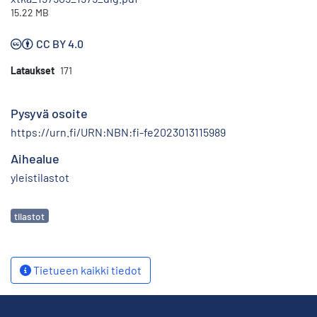
15.22 MB
CC BY 4.0
Lataukset
171
Pysyvä osoite
https://urn.fi/URN:NBN:fi-fe2023013115989
Aihealue
yleistilastot
Avainsanat
tilastot
Tietueen kaikki tiedot