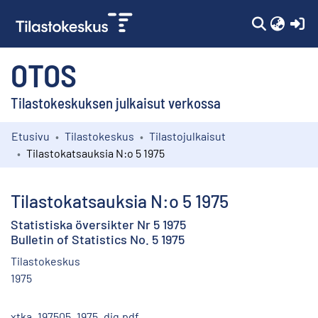
(c
OTOS
Tilastokeskuksen julkaisut verkossa
Etusivu
Tilastokeskus
Tilastojulkaisut
Kokoelmat
Tilastokatsauksia N:o 5 1975
Selaa
Tilastokatsauksia N:o 5 1975
Statistiska översikter Nr 5 1975
Bulletin of Statistics No. 5 1975
Tilastokeskus
1975
xtka_197505_1975_dig.pdf