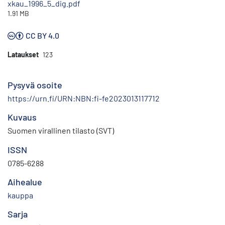
xkau_1996_5_dig.pdf
1.91 MB
CC BY 4.0
Lataukset
123
Pysyvä osoite
https://urn.fi/URN:NBN:fi-fe2023013117712
Kuvaus
Suomen virallinen tilasto (SVT)
ISSN
0785-6288
Aihealue
kauppa
Sarja