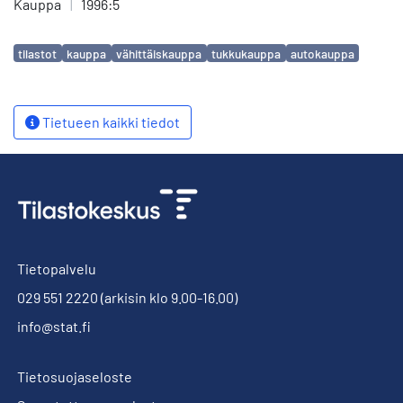
Kauppa
|
1996:5
Avainsanat
tilastot
kauppa
vähittäiskauppa
tukkukauppa
autokauppa
Tietueen kaikki tiedot
Tietopalvelu
029 551 2220
(arkisin klo 9.00-16.00)
info@stat.fi
Tietosuojaseloste